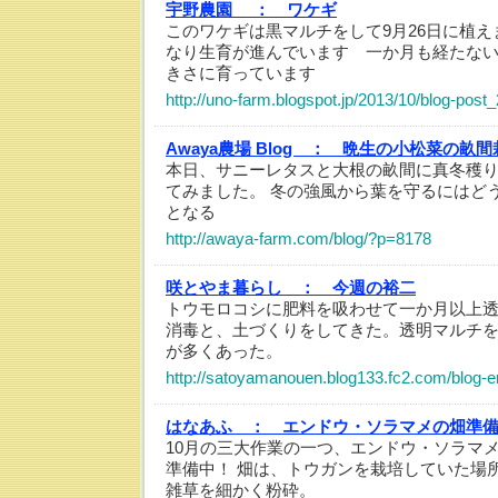
宇野農園 ：
ワケギ
このワケギは黒マルチをして9月26日に植
なり生育が進んでいます 一か月も経たな
きさに育っています
http://uno-farm.blogspot.jp/2013/10/blog-post
Awaya農場 Blog ：
晩生の小松菜の畝間
本日、サニーレタスと大根の畝間に真冬穫
てみました。 冬の強風から葉を守るにはど
となる
http://awaya-farm.com/blog/?p=8178
咲とやま暮らし ：
今週の裕二
トウモロコシに肥料を吸わせて一か月以上
消毒と、土づくりをしてきた。透明マルチ
が多くあった。
http://satoyamanouen.blog133.fc2.com/blog-e
はなあふ ：
エンドウ・ソラマメの畑準
10月の三大作業の一つ、エンドウ・ソラマ
準備中！ 畑は、トウガンを栽培していた場
雑草を細かく粉砕。