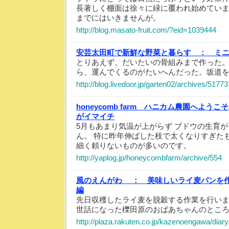
長著しく棚面は徐々に緑に覆われ始めてい
までにはいきませんが。
http://blog.masato-fruit.com/?eid=1039444
安芸太田町で新鮮な野菜と暮らす ：
ミ
とりあえず、だいたいの骨組みまで作った
ら、運んでくるのがたいへんだった。坂道
http://blog.livedoor.jp/garten02/archives/5177
honeycomb farm ハニカム農園へようこ
がイマイチ
5月もあまり気温が上がらず ブドウの生育
ん。 特に昨年伸ばした枝で太くなりすぎた
細く頼りないものが多いのです。
http://yaplog.jp/honeycombfarm/archive/554
風のえんがわ ：
美味しいライ麦パンを
編
先日収穫したライ麦を脱穀する作業を行い
世話になった櫟田原のおばあちゃんのとこ
http://plaza.rakuten.co.jp/kazenoengawa/dia