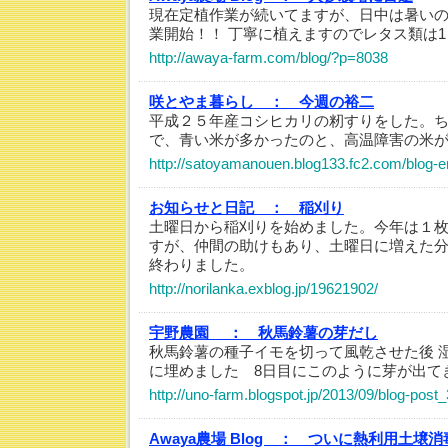
現在定植作業が続いてますが、日中は暑いの
業開始！！ 丁寧に植えますのでレタス類は1
http://awaya-farm.com/blog/?p=8038
咲とやま暮らし ：
今週の裕二
平成２５年産コシヒカリの籾すりをした。
で、青い米が多かったのと、高温障害の米
http://satoyamanouen.blog133.fc2.com/blog-e
お知らせと日記 ：
稲刈り
土曜日から稲刈りを始めました。今年は１
すが、仲間の助けもあり、土曜日に増えた
終わりました。
http://norilanka.exblog.jp/19621902/
宇野農園 ：
秋馬鈴薯の芽だし
秋馬鈴薯の種子イモを切って風乾させた後 
に埋めました 8日目にこのように芽が出て
http://uno-farm.blogspot.jp/2013/09/blog-post_
Awaya農場 Blog ：
ついに熱利用土壌消