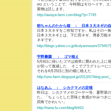
orz ということで、今時期はモロヘイヤ、
葉物は託します。
http://awaya-farm.com/blog/?p=7749
郁ちゃんのたから箱 ：
日本３大ネギの
日本３大ネギをご存知ですか。私はその一
日本３大ネギとは、下仁田ネギ、博多万能
ネギです。
http://blogs.yahoo.co.jp/ikutyannouen/379457
宇野農園 ：
ゴマ植え
5月8日に蒔いたゴマは雑草に襲われた上に
が切って激減した そこでプラグトレーに
それを6月25日に別の畑に植えた
http://uno-farm.blogspot.jp/2013/07/blog-post_
はなあふ ：
シカクマメの定植
昨日は、シカクマメやゴーヤー等、夏野菜
た。「ちょっとした苦味と食感がやみつきに
四角でかわいい」
http://hana-fu.com/blog/6442/