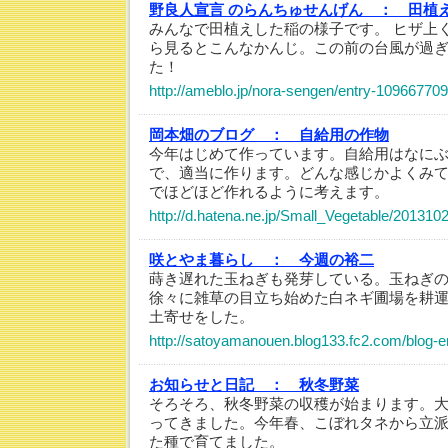
野良人宣言 のらんちゅせんげん ：
田植
みんなで田植えした稲の様子です。 ヒザ上
ら見るとこんなかんじ。この前の台風が過
た！
http://ameblo.jp/nora-sengen/entry-10966770
岡本畑のブログ ：
自給用の作物
今年はじめて作っています。自給用はなに
で、適当に作ります。どんな感じかよくみ
でほどほど作れるように考えます。
http://d.hatena.ne.jp/Small_Vegetable/20131
咲とやま暮らし ：
今週の裕二
蒔き遅れた玉ねぎも発芽している。玉ねぎ
徐々に雑草の目立ち始めた白ネギ圃場を耕
土寄せをした。
http://satoyamanouen.blog133.fc2.com/blog-e
お知らせと日記 ：
秋冬野菜
そろそろ、秋冬野菜の収穫が始まります。
ってきました。今年春、こぼれタネから立
た種で育てました。