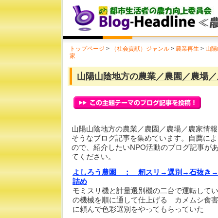
トップページ
>
（社会貢献）ジャンル
>
農業再生
>
山陽
家
山陽山陰地方の農業／農園／農場／
山陽山陰地方の農業／農園／農場／農家情報
そうなブログ記事を集めています。自薦によ
ので、紹介したいNPO活動のブログ記事が
てください。
よしろう農園 ：
籾スリ→選別→石抜き
詰め
モミスリ機と計量選別機の二台で運転して
の機械を順に通して仕上げる カメムシ食
に頼んで色彩選別をやってもらっていた