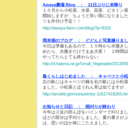
Awaya農場 Blog ：
21日ぶりに本降り
１０月から小松菜、水菜、高菜、ビタミン
開始しますが、ちょうど良い雨になりまし
ツも作付け予定！！
http://awaya-farm.com/blog/?p=8103
岡本畑のブログ ：
どどんと写真撮りま
今日は準備もあるので、１５時から水撒き
めたら、水撒きだけでまあ大変！ ２時間
やってたらとても終わらない
http://d.hatena.ne.jp/Small_Vegetable/20130
島くらしはじめました ：
キャベツと小
左の畝にはキャベツの種を右の畝には小松
ました。小松菜とほうれん草は似てますが
http://ameblo.jp/miurau/entry-11617418283.ht
お知らせと日記 ：
稲刈りが終わり
今年は２反の田んぼをバインダーで刈りま
ほどの部分は手刈りしました。夏の暑さが
は、思いのほか体にこたえました。