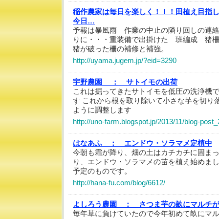
稲作農家は毎日を楽しく！！！田植え目指
今日…
予報は暴風雨 作業の中止の隣り回しの連
りに・・・重装備で出掛けた 班編成 猪
猪が破った柵の補修と補強。
http://uyama.jugem.jp/?eid=3290
宇野農園 ：
サトイモの出荷
これは掘ってきたサトイモを低圧の洗浄機
す これから根を取り除いて小さな芋を切り
ように調整します
http://uno-farm.blogspot.jp/2013/11/blog-post_
はなあふ ：
エンドウ・ソラマメ定植中
今朝も霜が降り、畑の土はカチカチに固まっ
り、エンドウ・ソラマメの苗を植え始めまし
予定のものです。
http://hana-fu.com/blog/6612/
よしろう農園 ：
さつま芋の畝にマルチ
毎年草に負けていたので今年初めて畝にマ