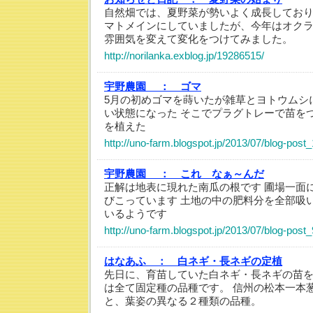
自然畑では、夏野菜が勢いよく成長してお
マトメインにしていましたが、今年はオク
雰囲気を変えて変化をつけてみました。
http://norilanka.exblog.jp/19286515/
宇野農園 ：
ゴマ
5月の初めゴマを蒔いたが雑草とヨトウムシ
い状態になった そこでプラグトレーで苗を
を植えた
http://uno-farm.blogspot.jp/2013/07/blog-post
宇野農園 ：
これ なぁ～んだ
正解は地表に現れた南瓜の根です 圃場一面
びこっています 土地の中の肥料分を全部吸
いるようです
http://uno-farm.blogspot.jp/2013/07/blog-post_
はなあふ ：
白ネギ・長ネギの定植
先日に、育苗していた白ネギ・長ネギの苗を
は全て固定種の品種です。 信州の松本一本
と、葉姿の異なる２種類の品種。