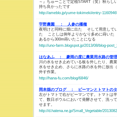
～』ちゅーことで定植START（笑）秋らし
持ち良かったです
http://ameblo.jp/yume-tokimeki/entry-116094
宇野農園 ：
人参の播種
夜明けと同時に畑に出た そして用意して
た ことしは例年よりかなり多めに蒔いた 2
あるから300m蒔いたことになる
http://uno-farm.blogspot.jp/2013/08/blog-post
はなあふ ：
豪雨の度に農業用水路の管
川の水をせき止めている板を外したり、農業
水をせき止め、さらに水路の水を外に放出
外す作業。
http://hana-fu.com/blog/6846/
岡本畑のブログ ：
ピーマンとトマトの
左がトマトで右がピーマンです。トマトは
て、数日ボウルにおいて発酵させて、洗っ
せます。
http://d.hatena.ne.jp/Small_Vegetable/20130