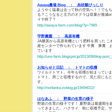
Awaya農場 Blog ：
糸状菌びっしり
ようやく猛暑は去って秋の空気へ！！でも
る？こうなると主力のオクラは収量が激減o
イヤ終了？
http://awaya-farm.com/blog/?p=7989
宇野農園 ：
高原有機
JA勝英から高原有機という肥料を買った 
産センターで作られています 牛糞 豚糞 
ています
http://uno-farm.blogspot.jp/2013/08/blog-post
お知らせと日記 ：
トマトの収穫
ワイルドトマト。今年も収穫が始まってい
トマト。房ごと収穫するので、見た目にも
す。
http://norilanka.exblog.jp/19494022/
はなあふ ：
野菜の生育の様子
野菜の生育の様子です！ 夏野菜は最盛期を
ってきました。ハクサイ 秋に収穫予定。