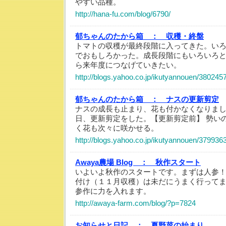
やすい品種。
http://hana-fu.com/blog/6790/
郁ちゃんのたから箱 ：
収穫・終盤
トマトの収穫が最終段階に入ってきた。い
でおもしろかった。成長段階にもいろいろ
ら来年度につなげていきたい。
http://blogs.yahoo.co.jp/ikutyannouen/380245
郁ちゃんのたから箱 ：
ナスの更新剪定
ナスの成長も止まり、花も付かなくなりま
日、更新剪定をした。【更新剪定前】 勢い
く花も次々に咲かせる。
http://blogs.yahoo.co.jp/ikutyannouen/379936
Awaya農場 Blog ：
秋作スタート
いよいよ秋作のスタートです。まずは人参
付け（１１月収穫）は未だにうまく行って
参作に力を入れます。
http://awaya-farm.com/blog/?p=7824
お知らせと日記 ：
夏野菜の始まり