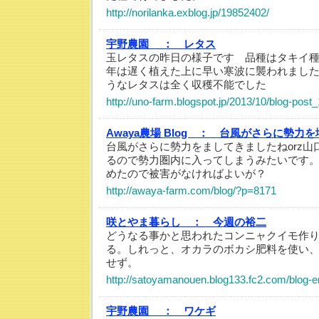
http://norilanka.exblog.jp/19852402/
宇野農園 ：
レタス
玉レタスの昨日の様子です 品種はタキイ
年は遅く植えた上に早い寒波に襲われまし
うなレタスは全く収穫不能でした
http://uno-farm.blogspot.jp/2013/10/blog-post
Awaya農場 Blog ：
台風がさらに勢力を
台風がさらに勢力をましてきましたねorz
るので勢力圏内に入ってしまうみたいです
めたので被害がなければよいが？
http://awaya-farm.com/blog/?p=8171
咲とやま暮らし ：
今週の裕二
どうなる事かと思われたコンニャクイモ作
る。しれっと、オカラのボカシ肥料を使い
せず。
http://satoyamanouen.blog133.fc2.com/blog-e
宇野農園 ：
ワケギ