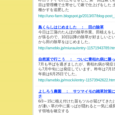
目は管理機で土寄せして鍬で仕上げをした 
種かすを追肥した
http://uno-farm.blogspot.jp/2013/07/blog-post
島くらしはじめました ：
田の除草
今日は三蒲のたんぼの除草作業。田植えをし
が張るので、10日以降の除草が好ましいと
から田の除草をはじめました。
http://ameblo.jp/miurau/entry-11571943789.ht
自然派で行こう ：
ついに青枯れ病に勝
7月も半ばを過ぎましたが、青枯れ病が発症
ら7月中旬には発症しています。昨年は7月15
年前は6月25日でした。
http://ameblo.jp/mocki/entry-11573942622.htm
よしろう農園 ：
サツマイモの雑草対策
チ
6/3～15に植え付けた苗もツルが延びてき
が凄い 草の中に葉っぱが隠れると一気に成
す領地を確立する