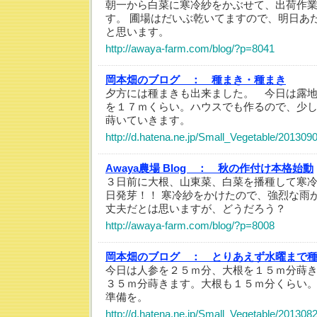
朝一から白菜に寒冷紗をかぶせて、出荷作
す。 圃場はだいぶ乾いてますので、明日あ
と思います。
http://awaya-farm.com/blog/?p=8041
岡本畑のブログ ：
種まき・種まき
夕方には種まきも出来ました。 今日は露
を１７ｍくらい。ハウスでも作るので、少
蒔いていきます。
http://d.hatena.ne.jp/Small_Vegetable/20130
Awaya農場 Blog ：
秋の作付け本格始動
３日前に大根、山東菜、白菜を播種して寒
日発芽！！ 寒冷紗をかけたので、強烈な雨
丈夫だとは思いますが、どうだろう？
http://awaya-farm.com/blog/?p=8008
岡本畑のブログ ：
とりあえず水曜まで
今日は人参を２５ｍ分、大根を１５ｍ分蒔
３５ｍ分蒔きます。大根も１５ｍ分くらい
準備を。
http://d.hatena.ne.jp/Small_Vegetable/20130