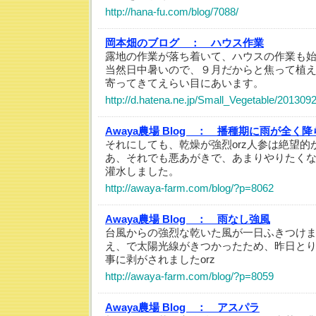
http://hana-fu.com/blog/7088/
岡本畑のブログ ：
ハウス作業
露地の作業が落ち着いて、ハウスの作業も
当然日中暑いので、９月だからと焦って植
寄ってきてえらい目にあいます。
http://d.hatena.ne.jp/Small_Vegetable/20130
Awaya農場 Blog ：
播種期に雨が全く降
それにしても、乾燥が強烈orz人参は絶望的
あ、それでも悪あがきで、あまりやりたく
灌水しました。
http://awaya-farm.com/blog/?p=8062
Awaya農場 Blog ：
雨なし強風
台風からの強烈な乾いた風が一日ふきつけま
え、で太陽光線がきつかったため、昨日と
事に剥がされましたorz
http://awaya-farm.com/blog/?p=8059
Awaya農場 Blog ：
アスパラ