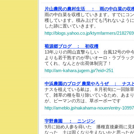
片山農民の農村生活 ：
雨の中白菜の収
雨の中白菜を収穫していきます。すでにコ
穫しています。積み上げても汚れないよう
した跡に置いていきます。
http://blogs.yahoo.co.jp/ktymfarmers/2182769
萄源郷ブログ ：
初収穫
13年ぶりの岡山直撃らしい 台風12号の中
よりも若干熟すのが早いオーロ・ラブラッ
てくれ、なんとか出荷体制完了！
http://am-kahara.jugem.jp/?eid=251
中浜農園のブログ 農業やろうぜ ：
ナス
ナスを植えている畝は、８月初旬に一回除
て、雑草の種を取り除いているため、あま
が、ピーマンの方は、草ボーボーです
http://ameblo.jp/nakahama-nouen/entry-1099
宇野農園 ：
ニンジン
9月に始め人参を蒔いた 播種直後豪雨に見
なった 土は固くなり生えないかと思った