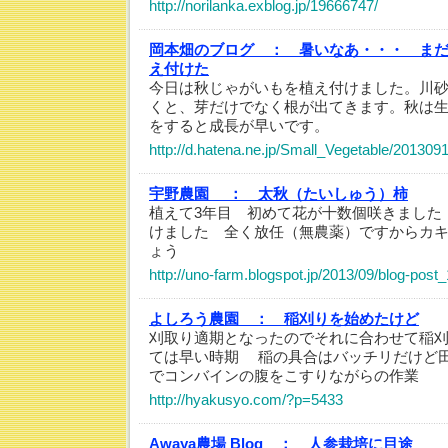
http://norilanka.exblog.jp/19666747/
岡本畑のブログ ：
暑いなあ・・・ ま
え付けた
今日は秋じゃがいもを植え付けました。川
くと、芽だけでなく根が出てきます。秋は
をすると成長が早いです。
http://d.hatena.ne.jp/Small_Vegetable/20130
宇野農園 ：
太秋（たいしゅう）柿
植えて3年目 初めて花が十数個咲きました
けました 全く放任（無農薬）ですからカ
ょう
http://uno-farm.blogspot.jp/2013/09/blog-post
よしろう農園 ：
稲刈りを始めたけど
刈取り適期となったのでそれに合わせて稲
ては早い時期 稲の具合はバッチリだけど
でコンバインの腹をこすりながらの作業
http://hyakusyo.com/?p=5433
Awaya農場 Blog ：
人参栽培に目途