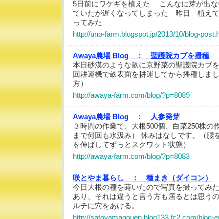
5日前にワケギを植えた こんなに芽が出な
ていたが遅くなってしまった 昨日 植え
ってみた
http://uno-farm.blogspot.jp/2013/10/blog-post.
Awaya農場 Blog ：
聖護院カブを播種
本日砂漠のような畝に京野菜の聖護院カブ
回耕運機で畝表面を耕運してから播種しま
方）
http://awaya-farm.com/blog/?p=8089
Awaya農場 Blog ：
人参発芽
３時間の作業で、大根500個、白菜250株
まで何回も水汲み） 休みはなしです。（腰
を伸ばしてずっとスクワット状態）
http://awaya-farm.com/blog/?p=8083
咲とやま暮らし ：
種まき（ダイコン）
今日大根の種を蒔いたので写真を撮ってみ
あり、それは違うと言う方も居るとは思う
ルチに穴をあける。
http://satoyamanouen.blog133.fc2.com/blog-e