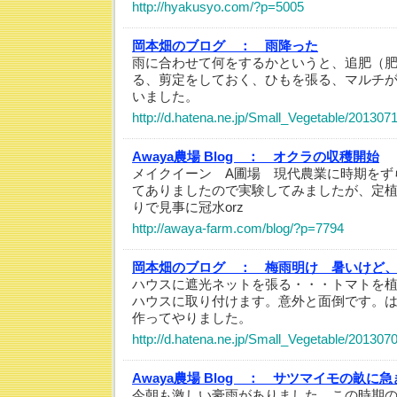
http://hyakusyo.com/?p=5005
岡本畑のブログ ：
雨降った
雨に合わせて何をするかというと、追肥（
る、剪定をしておく、ひもを張る、マルチ
いました。
http://d.hatena.ne.jp/Small_Vegetable/20130
Awaya農場 Blog ：
オクラの収穫開始
メイクイーン A圃場 現代農業に時期をず
てありましたので実験してみましたが、定
りで見事に冠水orz
http://awaya-farm.com/blog/?p=7794
岡本畑のブログ ：
梅雨明け 暑いけど
ハウスに遮光ネットを張る・・・トマトを
ハウスに取り付けます。意外と面倒です。
作ってやりました。
http://d.hatena.ne.jp/Small_Vegetable/20130
Awaya農場 Blog ：
サツマイモの畝に急
今朝も激しい豪雨がありました。この時期