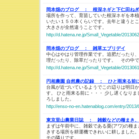
岡本畑のブログ ：
根深ネギと下仁田ね
場所を作って、育苗していた根深ネギを本
いたい１５０本くらいです。去年と違うと
大きさが全然違うことです。
http://d.hatena.ne.jp/Small_Vegetable/20130
岡本畑のブログ ：
雑草エブリデイ
中心はやはり管理作業です。追肥だったり
理だったり、除草だったりです。 その中
http://d.hatena.ne.jp/Small_Vegetable/20130
円相農園 自然農の記録 ：
ひと雨来る前
台風が近づいているようでこの辺りは明日
す。 ひと雨来る前に・・・ 少し遅くなりま
ろしました。
http://enso-no-en.hatenablog.com/entry/2013
東京里山農業日誌 ：
雑穀などの種まき
まずは午前中に、雑穀である粟(アワ)の種
きする場所を耕運機できれいに耕しました
モの隣りです。