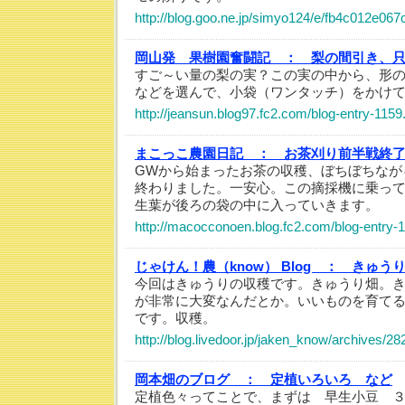
http://blog.goo.ne.jp/simyo124/e/fb4c012e06
岡山発 果樹園奮闘記 ：
梨の間引き、
すご～い量の梨の実？この実の中から、形
などを選んで、小袋（ワンタッチ）をかけ
http://jeansun.blog97.fc2.com/blog-entry-1159
まこっこ農園日記 ：
お茶刈り前半戦終
GWから始まったお茶の収穫、ぼちぼちなが
終わりました。一安心。この摘採機に乗っ
生葉が後ろの袋の中に入っていきます。
http://macocconoen.blog.fc2.com/blog-entry-1
じゃけん！農（know） Blog ：
きゅうり
今回はきゅうりの収穫です。きゅうり畑。
が非常に大変なんだとか。いいものを育て
です。収穫。
http://blog.livedoor.jp/jaken_know/archives/2
岡本畑のブログ ：
定植いろいろ など
定植色々ってことで、まずは 早生小豆 ３