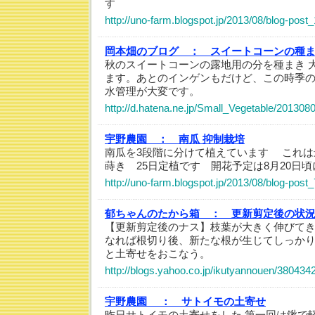
す
http://uno-farm.blogspot.jp/2013/08/blog-post
岡本畑のブログ ：
スイートコーンの種
秋のスイートコーンの露地用の分を種まき 
ます。あとのインゲンもだけど、この時季
水管理が大変です。
http://d.hatena.ne.jp/Small_Vegetable/20130
宇野農園 ：
南瓜 抑制栽培
南瓜を3段階に分けて植えています これは
蒔き 25日定植です 開花予定は8月20日
http://uno-farm.blogspot.jp/2013/08/blog-post_
郁ちゃんのたから箱 ：
更新剪定後の状
【更新剪定後のナス】枝葉が大きく伸びて
なれば根切り後、新たな根が生じてしっか
と土寄せをおこなう。
http://blogs.yahoo.co.jp/ikutyannouen/380434
宇野農園 ：
サトイモの土寄せ
昨日サトイモの土寄せをした 第一回は鍬で