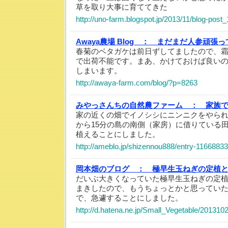
草を取り大事に育ててきた
http://uno-farm.blogspot.jp/2013/11/blog-post_
Awaya農場 Blog ：
まだまだ人参頑張っ
春菊のベタガケは前日ずしてましたので、
で出荷不能です。まあ、かけておけば良い
しまいます。
http://awaya-farm.com/blog/?p=8263
みやっさんちの自然農ファーム ：
家族
家の近くの畑でイノシシにニンニクをやられ
から15分の島の南側（家房）に借りている
植えることにしました。
http://ameblo.jp/shizennou888/entry-1166883
岡本畑のブログ ：
極早生玉ねぎの定植
だいぶ大きくなっていた極早生玉ねぎの定
まきしたので、もうちょっとかと思ってい
で、急遽することにしました。
http://d.hatena.ne.jp/Small_Vegetable/20131