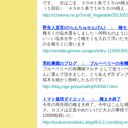
です。 次はごま ３０m１条で１５cm植
（１回目） ４５m１条で１m５０cm植え
http://d.hatena.ne.jp/Small_Vegetable/20130
野良人宣言(のらんちゅせんげん) ：
種モ
種モミの塩水選をしました～何時ものよう
い～い塩水を作って種モミを入れて浮いた
のを種モミに使います
http://ameblo.jp/nora-sengen/entry-115041901
荒松農園のブログ ：
ブルーベリーの有
ブルーベリーの有機物マルチ として使うバ
んに運んで頂きました。とりあえず2t ダンプで3
採木を細かく粉砕したものです。
http://blog.zige.jp/pastral/kiji/543061.html
トマト栽培ダイエット ：
種まき終了
今年の商売用の種まき終了。今年はこんな
ス。カゴメは正直やめたいけど大人の事情
12000粒蒔いた。
http://turukameotafuku.blog48.fc2.com/blog-e