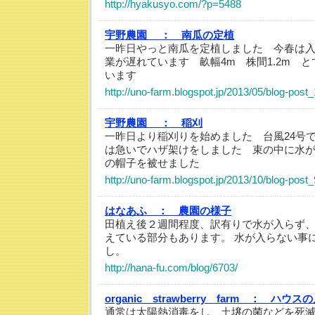
http://hyakusyo.com/?p=5488
宇野農園 ：
南瓜の定植
一昨日やっと南瓜を定植しました 今春は
業が遅れています 畝幅4m 株間1.2m 
います
http://uno-farm.blogspot.jp/2013/05/blog-post
宇野農園 ：
稲刈
一昨日より稲刈りを始めました 台風24号
は急いでハザ架けをしました 束の中に水
の帽子を被せました
http://uno-farm.blogspot.jp/2013/10/blog-post_
はなあふ ：
農園の様子
田植え後２週間程度、訳有りで水が入らず、
えている部分もあります。 水が入らない事
し。
http://hana-fu.com/blog/6703/
organic strawberry farm ：
ハウスの
通常は太陽熱消毒をし、土壌の菌などを死