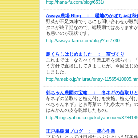
http://hana-fu.com/blog/6531/
Awaya農場 Blog ：
暖地のかぼちゃは秋
野菜が不足気味でうちにも問い合わせが殺
タスが終了期なので、端境期ではあります
も悪いのが現状です。
http://awaya-farm.com/blog/?p=7730
島くらしはじめました ：
苗づくり
これまでは「なるべく作業工程を減らす」
う方針で直播にしてきましたが、今回はじ
しました。
http://ameblo.jp/miurau/entry-11565410805.ht
郁ちゃん農園の宝箱 ：
冬ネギの苗取り
冬ネギの苗取りと植え付けを実施。植え付
べちゃんネギ』と京野菜の『九条太ネギ』
はみかんの皮を乾燥したもの。
http://blogs.yahoo.co.jp/ikutyannouen/379414
正戸果樹園ブログ ：
摘心作業
ブドウにとっては日照たっぷりという好条