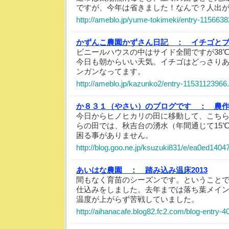
ですが、今年は省きました！なんで？人出
http://ameblo.jp/yume-tokimeki/entry-115663
かずんこ農園かずさん日記 ：
イチゴと
ビニールハウスの中はサイド全開ですが3
今日も朝からいい天気。イチゴはどっさり
ンガンなってます。
http://ameblo.jp/kazunko2/entry-11531123966
か８３１（やさい）のブログです ：
農作
今日からヒノヒカリの田に移動して、こち
らの田では、秋吉台の湧水（年間通じて15
困る事がありません。
http://blog.goo.ne.jp/ksuzuki831/e/ea0ed14
あいはな農園 ：
踏み込み温床2013
間もなく育苗のシーズンです。ということ
仕込みをしました。去年までは落ち葉メイ
温度が上がらず苦戦していました。
http://aihanacafe.blog82.fc2.com/blog-entry-4