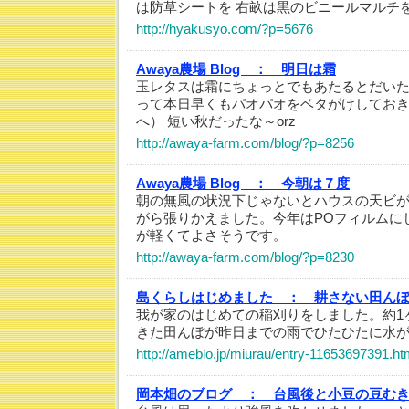
は防草シートを 右畝は黒のビニールマルチ
http://hyakusyo.com/?p=5676
Awaya農場 Blog ：
明日は霜
玉レタスは霜にちょっとでもあたるとだい
って本日早くもパオパオをベタがけしてお
へ） 短い秋だったな～orz
http://awaya-farm.com/blog/?p=8256
Awaya農場 Blog ：
今朝は７度
朝の無風の状況下じゃないとハウスの天ビ
がら張りかえました。今年はPOフィルムに
が軽くてよさそうです。
http://awaya-farm.com/blog/?p=8230
島くらしはじめました ：
耕さない田んぼ
我が家のはじめての稲刈りをしました。約1
きた田んぼが昨日までの雨でひたひたに水
http://ameblo.jp/miurau/entry-11653697391.ht
岡本畑のブログ ：
台風後と小豆の豆む