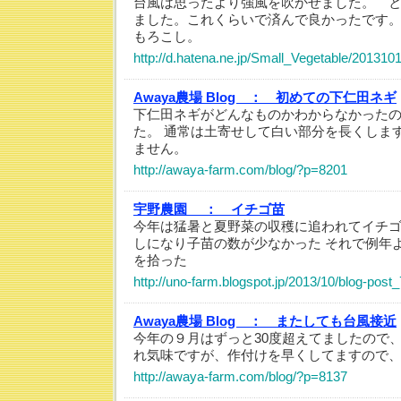
台風は思ったより強風を吹かせました。 
ました。これくらいで済んで良かったです
もろこし。
http://d.hatena.ne.jp/Small_Vegetable/20131
Awaya農場 Blog ：
初めての下仁田ネギ
下仁田ネギがどんなものかわからなかった
た。 通常は土寄せして白い部分を長くしま
ません。
http://awaya-farm.com/blog/?p=8201
宇野農園 ：
イチゴ苗
今年は猛暑と夏野菜の収穫に追われてイチ
しになり子苗の数が少なかった それで例年
を拾った
http://uno-farm.blogspot.jp/2013/10/blog-post_
Awaya農場 Blog ：
またしても台風接近
今年の９月はずっと30度超えてましたので
れ気味ですが、作付けを早くしてますので
http://awaya-farm.com/blog/?p=8137