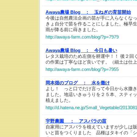
Awaya農場 Blog ：
玉ねぎの育苗開始
今後は自然農法企画の苗が手に入らなくな
きょ自分で苗を作ることにしました。極早
雨が降る前に蒔きました。
http://awaya-farm.com/blog/?p=7979
Awaya農場 Blog ：
今日も暑い
レタス栽培のため左側を耕運中！！ 後２回
の作業は丁寧なほど良いです。（細土は仕
http://awaya-farm.com/blog/?p=7955
岡本畑のブログ ：
水を撒け
よし！ っと口でだけ言って今日から水撒
ました。地這いきゅうりを２５本、スティ
植えました。
http://d.hatena.ne.jp/Small_Vegetable/20130
宇野農園 ：
アスパラの苗
自家用にアスパラを植えていますが少しは
いと苗をつくりました 品種はタキイの「