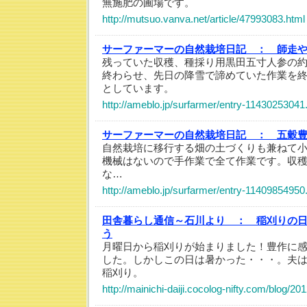
無施肥の圃場です。
http://mutsuo.vanva.net/article/47993083.html
サーファーマーの自然栽培日記 ：
師走
残っていた収穫、種採り用黒田五寸人参の
終わらせ、先日の降雪で諦めていた作業を
としています。
http://ameblo.jp/surfarmer/entry-11430253041
サーファーマーの自然栽培日記 ：
五穀
自然栽培に移行する畑の土づくりも兼ねて
機械はないので手作業で全て作業です。収
な…
http://ameblo.jp/surfarmer/entry-11409854950
田舎暮らし通信～石川より ：
稲刈りの
う
月曜日から稲刈りが始まりました！豊作に
した。しかしこの日は暑かった・・・。夫
稲刈り。
http://mainichi-daiji.cocolog-nifty.com/blog/2