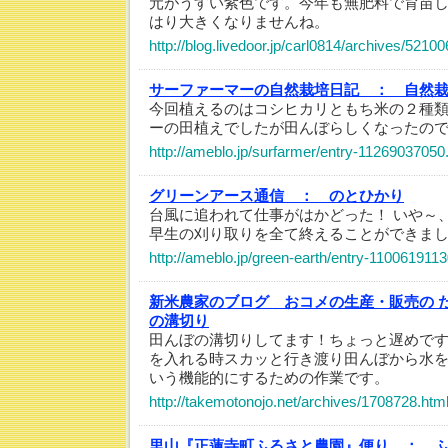
元がうすい紫色です。今年も無肥料で育苗
はり大きくなりませんね。
http://blog.livedoor.jp/carl0814/archives/5210
サーファーマーの自然栽培日記 ：
自然栽
今回植えるのはコシヒカリともち米の２種
ーの田植えでしたが田んぼらしくなったの
http://ameblo.jp/surfarmer/entry-11269037050
グリーンアース通信 ：
のとひかり
台風に追われて仕事がはかどった！ いや～、
早生の刈り取りを全て終えることができま
http://ameblo.jp/green-earth/entry-1100619113
新米農家のブログ おコメの生産・販売の 
の溝切り
田んぼの溝切りしてます！ちょっと遅めで
を入れる時スカッと行き渡り田んぼから水
いう機能的にするための作業です。
http://takemotonojo.net/archives/1708728.htm
里山『正蓮寺町ふるさと農園』便り ：
ふ