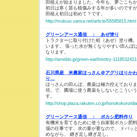
田植えが始まりました。今年も、夢ごこち
初日は寒く苗も植傷みする年が多いのです
田植え初日は初めて？です。
http://mutsuo.vanva.net/article/55585815.html
グリーンアース通信 ：
あぜ塗り
トラクターに取り付けた畦（あぜ）塗り機。
います。 張った水が無くなりやすい田んぼ
なります。
http://ameblo.jp/green-earth/entry-1118532421
石川県産 米農家ほっさん＠アグリほりか
り…
ほっさんの田んぼ。農薬は極力控えており
培。で、圃場に使う農薬をしないとこうい
す。
http://shop.plaza.rakuten.co.jp/honokokoro/di
グリーンアース通信 ：
ボカシ肥料作り
有機米を育てるために使う自家製ボカシ肥
場の仕事です。水の量が要なので、 ドバッ
めながら、 継ぎ足し継ぎ足し。