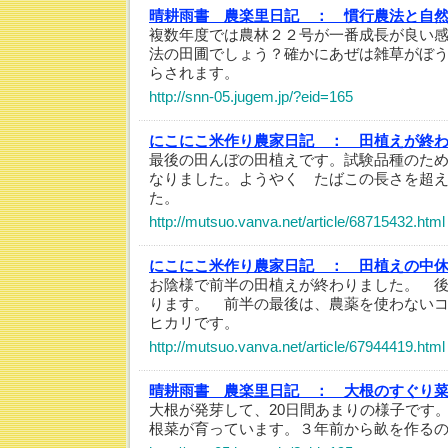
晴耕雨書 農楽里日記 ：
慣行農法と自
複数年度では農林２２号が一番成長が良い
法の田圃でしょう？確かにあぜは雑草がぼ
らされます。
http://snn-05.jugem.jp/?eid=165
にこにこ米作り農家日記 ：
田植えが終
最後の田んぼの田植えです。試験品種のた
なりました。ようやく たばこの長さを超
た。
http://mutsuo.vanva.net/article/68715432.html
にこにこ米作り農家日記 ：
田植えの中
お陰様で前半の田植えが終わりました。 後
ります。 前半の最後は、農薬を使わない
ヒカリです。
http://mutsuo.vanva.net/article/67944419.html
晴耕雨書 農楽里日記 ：
大根のすぐり
大根が発芽して、20日間あまりの様子です
根菜が育っています。３年前から畝を作る