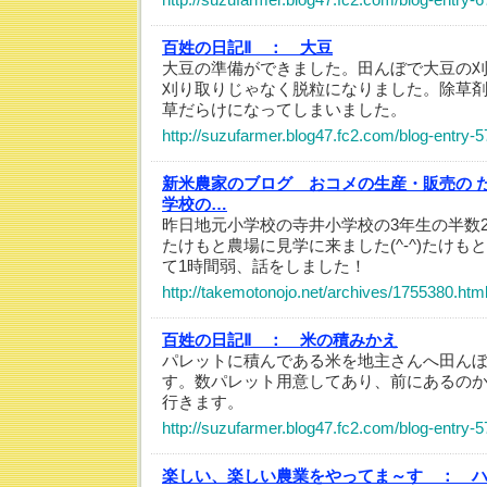
百姓の日記Ⅱ ：
大豆
大豆の準備ができました。田んぼで大豆の
刈り取りじゃなく脱粒になりました。除草
草だらけになってしまいました。
http://suzufarmer.blog47.fc2.com/blog-entry-5
新米農家のブログ おコメの生産・販売の 
学校の…
昨日地元小学校の寺井小学校の3年生の半数
たけもと農場に見学に来ました(^-^)たけ
て1時間弱、話をしました！
http://takemotonojo.net/archives/1755380.htm
百姓の日記Ⅱ ：
米の積みかえ
パレットに積んである米を地主さんへ田ん
す。数パレット用意してあり、前にあるの
行きます。
http://suzufarmer.blog47.fc2.com/blog-entry-5
楽しい、楽しい農業をやってま～す ：