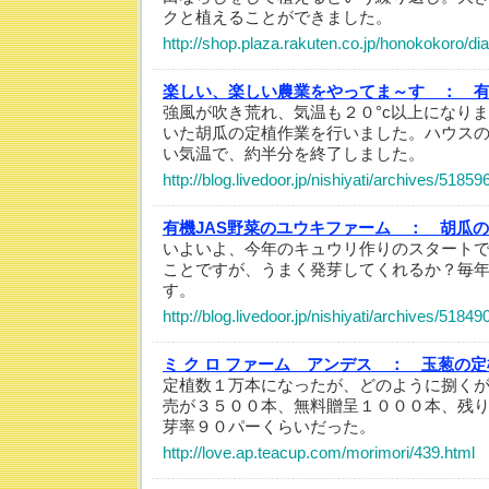
クと植えることができました。
http://shop.plaza.rakuten.co.jp/honokokoro/di
楽しい、楽しい農業をやってま～す ：
有
強風が吹き荒れ、気温も２０°c以上になり
いた胡瓜の定植作業を行いました。ハウス
い気温で、約半分を終了しました。
http://blog.livedoor.jp/nishiyati/archives/5185
有機JAS野菜のユウキファーム ：
胡瓜の
いよいよ、今年のキュウリ作りのスタート
ことですが、うまく発芽してくれるか？毎
す。
http://blog.livedoor.jp/nishiyati/archives/5184
ミ ク ロ ファーム アンデス ：
玉葱の定
定植数１万本になったが、どのように捌く
売が３５００本、無料贈呈１０００本、残
芽率９０パーくらいだった。
http://love.ap.teacup.com/morimori/439.html