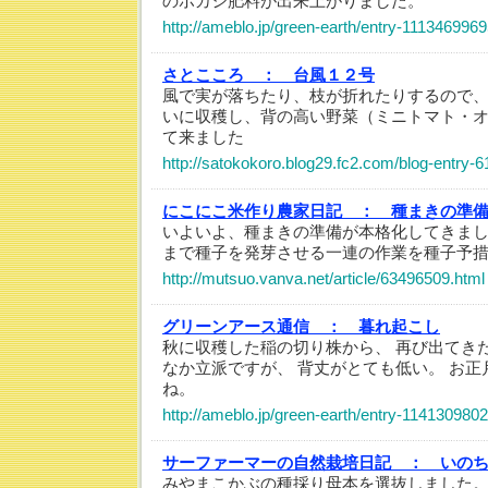
のボカシ肥料が出来上がりました。
http://ameblo.jp/green-earth/entry-1113469969
さとこころ ：
台風１２号
風で実が落ちたり、枝が折れたりするので
いに収穫し、背の高い野菜（ミニトマト・
て来ました
http://satokokoro.blog29.fc2.com/blog-entry-6
にこにこ米作り農家日記 ：
種まきの準
いよいよ、種まきの準備が本格化してきま
まで種子を発芽させる一連の作業を種子予
http://mutsuo.vanva.net/article/63496509.html
グリーンアース通信 ：
暮れ起こし
秋に収穫した稲の切り株から、 再び出てき
なか立派ですが、 背丈がとても低い。 お
ね。
http://ameblo.jp/green-earth/entry-114130980
サーファーマーの自然栽培日記 ：
いの
みやまこかぶの種採り母本を選抜しました