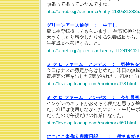
頑張って張っていたんですね。
http://ameblo.jp/surfarmer/entry-11305813835
グリーンアース通信 ：
中干し
稲に生育転換してもらいます。 生育転換と
大きくしたり増やしたりする栄養成長から、
生殖成長へ移行すること。
http://ameblo.jp/green-earth/entry-112919442
ミ ク ロ ファーム アンデス ：
気持ちを
今日はナスの剪定からはじめた。昨日の無
青梗菜の芽を出した2葉が枯れた。初夏に向
http://love.ap.teacup.com/morimori/478.html
ミ ク ロ ファーム アンデス ：
今年最初
インゲンのネットがおそらく狸だと思うが
た。堆肥は使用しなかったのに・・午前中
だったので午後だけの作業になった。
http://love.ap.teacup.com/morimori/460.html
にこにこ米作り農家日記 ：
種まき始ま