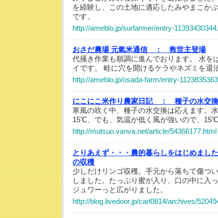
を経験し、この土地に適応したみやまこか
です。
http://ameblo.jp/surfarmer/entry-11393430344
おさだ農場 元氣米通信 ：
救世主登場
代掻き作業も順調に進んでおります。 水を
イです。 畦に穴を開けるケラやネズミを退
http://ameblo.jp/osada-farm/entry-1123835363
にこにこ米作り農家日記 ：
種子の水交
寒風の吹く中、種子の水交換は応えます。
15℃、でも、気温が低く風が強いので、15
http://mutsuo.vanva.net/article/54366177.html
とりあえず・・・農的暮らしをはじめまし
の収穫
少しだけリンゴ収穫。手元から落ちて傷つ
しました。たっぷり蜜が入り、口の中に入
ジュワーっと広がりました。
http://blog.livedoor.jp/carl0814/archives/5204