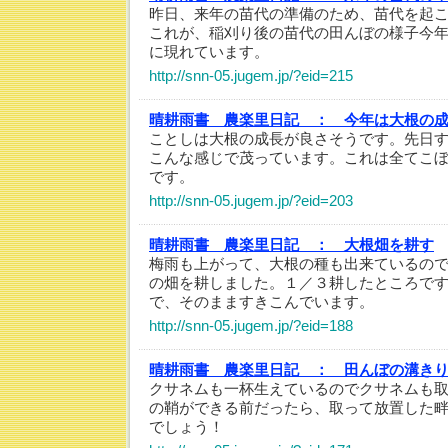
昨日、来年の苗代の準備のため、苗代を起
これが、稲刈り後の苗代の田んぼの様子今
に現れています。
http://snn-05.jugem.jp/?eid=215
晴耕雨書 農楽里日記 ：
今年は大根の
ことしは大根の成長が良さそうです。先日
こんな感じで茂っています。これは全てこ
です。
http://snn-05.jugem.jp/?eid=203
晴耕雨書 農楽里日記 ：
大根畑を耕す
梅雨も上がって、大根の種も出来ているの
の畑を耕しました。１／３耕したところで
で、そのまますきこんでいます。
http://snn-05.jugem.jp/?eid=188
晴耕雨書 農楽里日記 ：
田んぼの溝き
クサネムも一杯生えているのでクサネムも
の鞘ができる前だったら、取って放置した
でしょう！