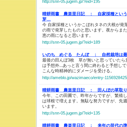
http://snn-05.jugem.jp/?eid=195
晴耕雨書 農楽里日記 ：
自家採種とい
芽…
今 自家採種というかこぼれタネの大根が発
の雨で発芽したものと思います。夜からま
恵の雨になると思います。
http://snn-05.jugem.jp/?eid=189
いのち めぐる たんぼ ：
自然栽培は
最後の田んぼ3枚 草が無いと思っていたら
は予想外...あっと言う間に終わると予想して
こんな時精神的にダメージを受ける。
http://ameblo.jp/wazimaeco/entry-1156928425
晴耕雨書 農楽里日記 ：
田んぼの草取
今年、この田圃で、昨年からですが、繁殖
は球根で増えます。無駄な努力ですが、先
います。
http://snn-05.jugem.jp/?eid=135
晴耕雨書 農楽里日記 ：
来年の苗代の