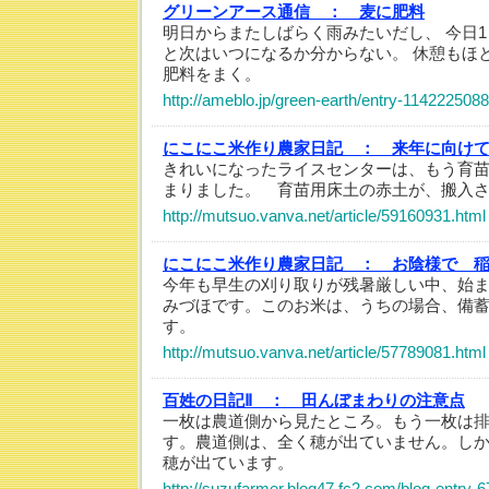
グリーンアース通信 ：
麦に肥料
明日からまたしばらく雨みたいだし、 今日
と次はいつになるか分からない。 休憩もほ
肥料をまく。
http://ameblo.jp/green-earth/entry-114222508
にこにこ米作り農家日記 ：
来年に向け
きれいになったライスセンターは、もう育
まりました。 育苗用床土の赤土が、搬入
http://mutsuo.vanva.net/article/59160931.html
にこにこ米作り農家日記 ：
お陰様で 
今年も早生の刈り取りが残暑厳しい中、始
みづほです。このお米は、うちの場合、備蓄
す。
http://mutsuo.vanva.net/article/57789081.html
百姓の日記Ⅱ ：
田んぼまわりの注意点
一枚は農道側から見たところ。もう一枚は
す。農道側は、全く穂が出ていません。し
穂が出ています。
http://suzufarmer.blog47.fc2.com/blog-entry-6