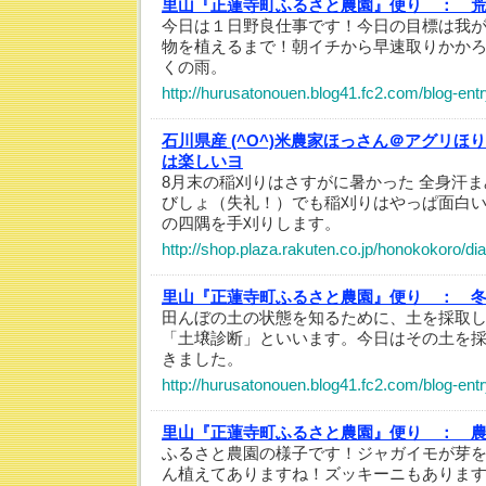
里山『正蓮寺町ふるさと農園』便り ：
今日は１日野良仕事です！今日の目標は我
物を植えるまで！朝イチから早速取りかか
くの雨。
http://hurusatonouen.blog41.fc2.com/blog-ent
石川県産 (^O^)米農家ほっさん＠アグリほ
は楽しいヨ
8月末の稲刈りはさすがに暑かった 全身汗
びしょ（失礼！）でも稲刈りはやっぱ面白
の四隅を手刈りします。
http://shop.plaza.rakuten.co.jp/honokokoro/di
里山『正蓮寺町ふるさと農園』便り ：
田んぼの土の状態を知るために、土を採取
「土壌診断」といいます。今日はその土を
きました。
http://hurusatonouen.blog41.fc2.com/blog-ent
里山『正蓮寺町ふるさと農園』便り ：
農
ふるさと農園の様子です！ジャガイモが芽
ん植えてありますね！ズッキーニもありま