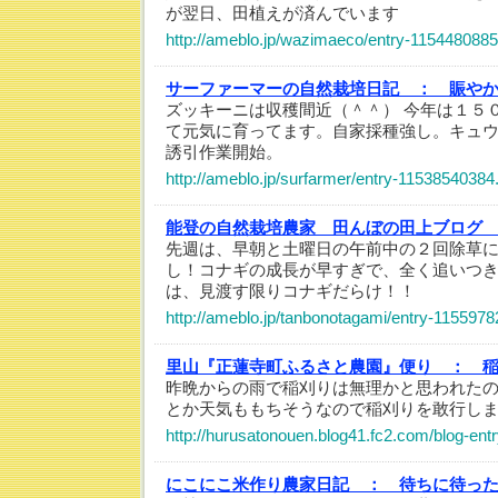
が翌日、田植えが済んでいます
http://ameblo.jp/wazimaeco/entry-1154480885
サーファーマーの自然栽培日記 ：
賑や
ズッキーニは収穫間近（＾＾） 今年は１５
て元気に育ってます。自家採種強し。キュ
誘引作業開始。
http://ameblo.jp/surfarmer/entry-11538540384
能登の自然栽培農家 田んぼの田上ブログ
先週は、早朝と土曜日の午前中の２回除草
し！コナギの成長が早すぎで、全く追いつ
は、見渡す限りコナギだらけ！！
http://ameblo.jp/tanbonotagami/entry-1155978
里山『正蓮寺町ふるさと農園』便り ：
昨晩からの雨で稲刈りは無理かと思われた
とか天気ももちそうなので稲刈りを敢行し
http://hurusatonouen.blog41.fc2.com/blog-ent
にこにこ米作り農家日記 ：
待ちに待っ