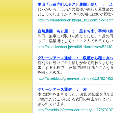
里山『正蓮寺町ふるさと農園』便り ：
ふ
じゃがいも、玉ねぎの収穫が終わり夏野菜
ところでしょうか？ BBQの頃には何が収穫
http://hurusatonouen.blog41.fc2.com/blog-ent
自然農園 もと屋 ：
黒もち米、手刈り
昨日、無事に刈取りを終えました。１反の
って、稲架掛けして・・・２人で５日くら
http://blog.livedoor.jp/carl0814/archives/5214
グリーンアース通信 ：
収穫から種まき
稲刈りに続いてモミ摺りが全て終わりました
米にする工程で、 画像で説明するとこんな
を除くと玄米。
http://ameblo.jp/green-earth/entry-113782746
グリーンアース通信 ：
麦
麦に肥料をまきました。 麦田の状態を見て
け離れたところにある麦田の鳥害がひどい。
ぎられています。
http://ameblo.jp/green-earth/entry-1117970107