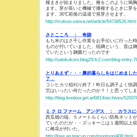
種まきが始まりました。種をこのように鳩
ます。芽が長いと機械で播種するときに芽
ます。30℃前後の温湯で発芽させます。
http://mutsuo.vanva.net/article/54738526.html
さとこころ ：
奇跡
もち米のはさ干し作業をお手伝いに行った
ものが付いていました。稲麹という、昔は
ていたという麹菌だったのです
http://satokokoro.blog29.fc2.com/blog-entry-7
とりあえず・・・農的暮らしをはじめまし
了…
コシヒカリ稲刈り終了！昨日も調子よく快
労はいったい何だったのか？！と思ってし
http://blog.livedoor.jp/carl0814/archives/5203
ミ ク ロ ファーム アンデス ：
カラスに
西瓜畑の端、５メートルくらい防鳥ネット
ていたのだが・・ズッキーニは１週間以上
に雌花が付いた。
http://love.ap.teacup.com/morimori/408.html