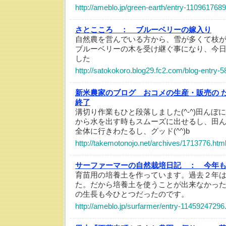
http://ameblo.jp/green-earth/entry-110961768
さとこころ ：
ブルーベリーの嫁入り
自然農を営んでいる方から、雪が多くて枝
ブルーベリーの木を受け継ぐ事になり、今
した
http://satokokoro.blog29.fc2.com/blog-entry-5
新米農家のブログ おコメの生産・販売の 
終了
溝切り作業もひと段落しました(^-^)田ん
から水を出す時もスムーズに出せるし、田
全体に行きわたるし、グッド(^^)b
http://takemotonojo.net/archives/1713776.htm
サーファーマーの自然栽培日記 ：
今年
育苗用の培養土を作っています。過去２年
た。だから培養土を使うことが出来なかっ
の生長も今ひとつだったのです。
http://ameblo.jp/surfarmer/entry-11459247296