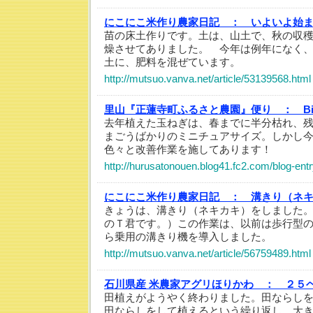
にこにこ米作り農家日記 ：
いよいよ始
苗の床土作りです。土は、山土で、秋の収
燥させてありました。 今年は例年になく
土に、肥料を混ぜています。
http://mutsuo.vanva.net/article/53139568.html
里山『正蓮寺町ふるさと農園』便り ：
B
去年植えた玉ねぎは、春までに半分枯れ、
まごうばかりのミニチュアサイズ。しかし
色々と改善作業を施してあります！
http://hurusatonouen.blog41.fc2.com/blog-ent
にこにこ米作り農家日記 ：
溝きり（ネ
きょうは、溝きり（ネキカキ）をしました
のＴ君です。）この作業は、以前は歩行型
ら乗用の溝きり機を導入しました。
http://mutsuo.vanva.net/article/56759489.html
石川県産 米農家アグリほりかわ ：
２５
田植えがようやく終わりました。田ならし
田ならしをして植えるという繰り返し。大