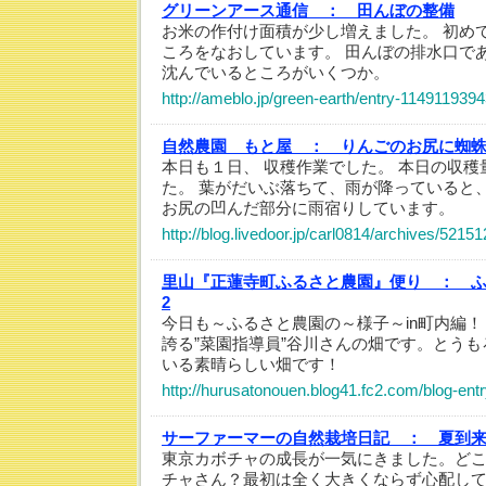
グリーンアース通信 ：
田んぼの整備
お米の作付け面積が少し増えました。 初め
ころをなおしています。 田んぼの排水口で
沈んでいるところがいくつか。
http://ameblo.jp/green-earth/entry-1149119394
自然農園 もと屋 ：
りんごのお尻に蜘
本日も１日、 収穫作業でした。 本日の収穫
た。 葉がだいぶ落ちて、雨が降っていると
お尻の凹んだ部分に雨宿りしています。
http://blog.livedoor.jp/carl0814/archives/5215
里山『正蓮寺町ふるさと農園』便り ：
2
今日も～ふるさと農園の～様子～in町内編！
誇る”菜園指導員”谷川さんの畑です。とう
いる素晴らしい畑です！
http://hurusatonouen.blog41.fc2.com/blog-ent
サーファーマーの自然栽培日記 ：
夏到
東京カボチャの成長が一気にきました。ど
チャさん？最初は全く大きくならず心配し