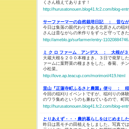
くさん植えてあります！
http://hurusatonouen.blog41.fc2.com/blog-ent
サーファーマーの自然栽培日記 ：
昔な
今日は集落の親代わりである北原さんの稲
さんは昔ながらの米作りをずっと守ってき
http://ameblo.jp/surfarmer/entry-11020884746
ミ ク ロ ファーム アンデス ：
大根が３
大蔵大根を２００本種まき。３日で発芽した、
ァームに葉野菜の種まきをした。春菊、チ
小松菜。
http://love.ap.teacup.com/morimori/419.html
里山『正蓮寺町ふるさと農園』便り ：
今回の稲刈りイベントですが、稲刈りの体
のワラ集めというのも兼ねているので、町
http://hurusatonouen.blog41.fc2.com/blog-ent
とりあえず・・・農的暮らしをはじめまし
昨日は黒モチの田植えをしました。写真で