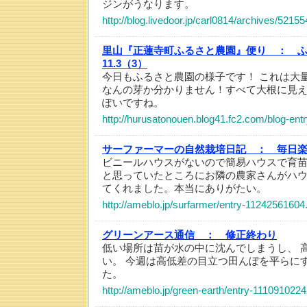
ジンがうなります。
http://blog.livedoor.jp/carl0814/archives/5215
里山『正蓮寺町ふるさと農園』便り ：
11.3（3）
今日もふるさと農園の様子です！ これは大
なんの芽か分かりません！すべて大根に見えます
ぽいですね。
http://hurusatonouen.blog41.fc2.com/blog-ent
サーファーマーの自然栽培日記 ：
毎日
ビニールハウスがないので簡易ハウスで育
と思っていたところにお隣の農家さんがハ
てくれました。本当にありがたい。
http://ameblo.jp/surfarmer/entry-11242561604
グリーンアース通信 ：
修正終わり
低い場所は苗が水の中に沈んでしまうし、 
い。 今週は高低差の目立つ田んぼを平らに
た。
http://ameblo.jp/green-earth/entry-1110910224