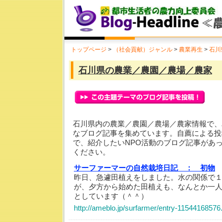
トップページ
>
（社会貢献）ジャンル
>
農業再生
>
石川
石川県の農業／農園／農場／農家
石川県内の農業／農園／農場／農家情報で、
なブログ記事を集めています。自薦による投
で、紹介したいNPO活動のブログ記事があ
ください。
サーファーマーの自然栽培日記 ：
初物
昨日、急遽田植えをしました。水の関係で
が、夕方から始めた田植えも、なんとか一
としています（＾＾）
http://ameblo.jp/surfarmer/entry-11544168576