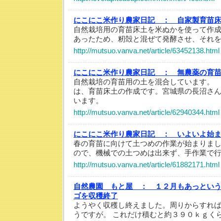
にこにこ米作り農家日記 ：
自家製育苗
自然栽培用の育苗床土を米ぬかを使って作
あったため、籾殻と混ぜて発酵させ、それ
http://mutsuo.vanva.net/article/63452138.html
にこにこ米作り農家日記 ：
無農薬の育
自然栽培の育苗用の土を混合しています。
は、育苗床土の作成です。宮城県の長沼さ
います。
http://mutsuo.vanva.net/article/62940344.html
にこにこ米作り農家日記 ：
いよいよ始
春の育苗に向けて土つめの作業が始まりま
ので、機械での土つめは出来ず、手作業で
http://mutsuo.vanva.net/article/61882171.html
自然農園 もと屋 ：
１２月もあっとい
ゴを収穫終了
ようやく収穫し終えました。周りからすれ
うですが。 これだけ積むと約３９０ｋｇく