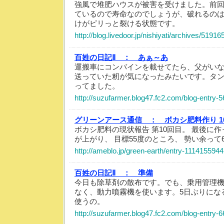
強風で堆肥ハウスが被害を受けました。前
ているので寿命なのでしょうが、破れるの
けがピリっと裂ける状態です。
http://blog.livedoor.jp/nishiyati/archives/5191
百姓の日記Ⅱ ：
あぁ～あ
運搬車にコンバインを載せてたら、父がい
送っていた籾が気になったみたいです。タ
ってました。
http://suzufarmer.blog47.fc2.com/blog-entry-5
グリーンアース通信 ：
ボカシ肥料作り 1
ボカシ肥料の現状報告 第10回目。 最後に
が上がり、 目標55度のところ、 勢い余って
http://ameblo.jp/green-earth/entry-1114155944
百姓の日記Ⅱ ：
準備
今日も除草剤の散布です。でも、乗用管理
なく、動力噴霧機を使います。5日ぶりにな
使うの。
http://suzufarmer.blog47.fc2.com/blog-entry-6