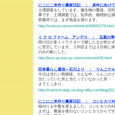
にこにこ米作り農家日記 ：
来年に向け
土壌調査をしています。微生物の繁殖、活
事です。土壌調査では、化学的、物理的な
然栽培では、まず地温を測ります。
http://mutsuo.vanva.net/article/50642176.html
ミ ク ロ ファーム アンデス ：
玉葱の準
雨の日が多くトラクターで耕した土が乾か
に苦労しています。２列目までは２日前に
のみの畝にした。
http://love.ap.teacup.com/morimori/435.html
田舎暮らし通信～石川より ：
りんごク
今日は冷たい雨模様。そんな中、りんごのク
当たっていた所と当たっていなかった所・
までくっきり。
http://mainichi-daiji.cocolog-nifty.com/blog/20
にこにこ米作り農家日記 ：
コシヒカリ
稲刈りも中盤を迎えました。コシヒカリの
まずは、農薬を使わないコシヒカリからで