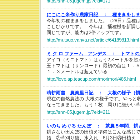
http://snn-05.jugem.jp/?eid=171
にこにこ米作り農家日記 ：
種まきをしま
今年初の種まきをしました。（28日）品種
こしひかりです。 今年は、播種機を新調
同じですが、能力は2倍アップです。
http://mutsuo.vanva.net/article/64189813.html
ミ ク ロ ファーム アンデス ：
トマトの
アイコ（ミニトマト）はもう2メートルを超
玉トマトは（サンロード）最初の苗は１．
１．３メートルは超えている
http://love.ap.teacup.com/morimori/486.html
晴耕雨書 農楽里日記 ：
大根の様子（
現在の自然農法の 大根の様子です。やっと
なってきました。もう１枚 周りに細かい
http://snn-05.jugem.jp/?eid=211
いのち めぐる たんぼ ：
就農５年間、耕
耕さない田んぼの田植え準備はこんな感じで
始 ②草刈り後、水入れ 6月3日③田植え 