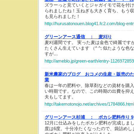
ズラーっと見ていくとジャガイモで花を付
られましたね！玉ねぎも大きく育ち、もう
も見られました！
http://hurusatonouen.blog41.fc2.com/blog-ent
グリーンアース通信 ：
麦刈り
麦刈週間です。 実った麦は金色で綺麗です
たくさん生えています （^ ^; 似たような
すが…
http://ameblo.jp/green-earth/entry-112697285
新米農家のブログ おコメの生産・販売の
業
春は一年の肥料や、除草剤などの資材を購
い時期です。なので、この時期の出費を抑
夫もしてます。
http://takemotonojo.net/archives/1784866.htm
グリーンアース杉浦 ：
ボカシ肥料作り 9
12月に仕込みをしたボカシ肥料が完成しま
度は6度。十分冷たくなったので、袋詰めし